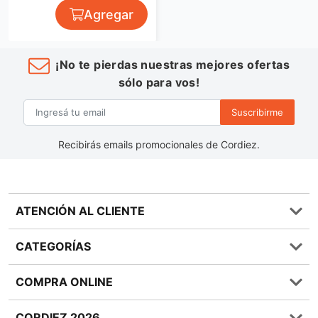
Agregar
¡No te pierdas nuestras mejores ofertas
sólo para vos!
Suscribirme
Recibirás emails promocionales de Cordiez.
ATENCIÓN AL CLIENTE
Preguntas frecuentes
CATEGORÍAS
0810 555 1970
Contáctenos
Almacén
COMPRA ONLINE
Términos y condiciones
Bebidas
Política de Privacidad
Carnes
¿Cómo comprar Online?
CORDIEZ 2026