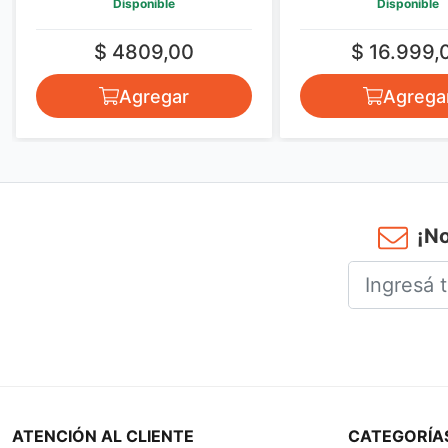
Disponible
0
$ 4809,00
$ 
r
Agregar
¡No
ATENCIÓN AL CLIENTE
CATEGORÍA