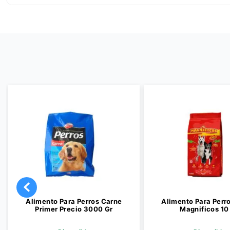
os Carne
Alimento Para Perros Carne
Alimento
00 Gr
Primer Precio 3000 Gr
Mag