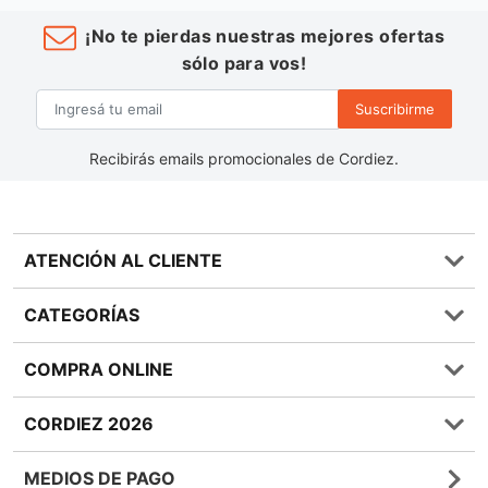
¡No te pierdas nuestras mejores ofertas
sólo para vos!
Suscribirme
Recibirás emails promocionales de Cordiez.
ATENCIÓN AL CLIENTE
Preguntas frecuentes
CATEGORÍAS
0810 555 1970
Contáctenos
Almacén
COMPRA ONLINE
Términos y condiciones
Bebidas
Política de Privacidad
Carnes
¿Cómo comprar Online?
CORDIEZ 2026
Política de Devoluciones
Lácteos
Métodos de entrega
Bases y Condiciones de Sorteos
Frutas y Verduras
Medios de Pago
Sucursales
MEDIOS DE PAGO