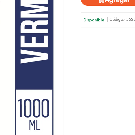
| Código:-
552
Disponible