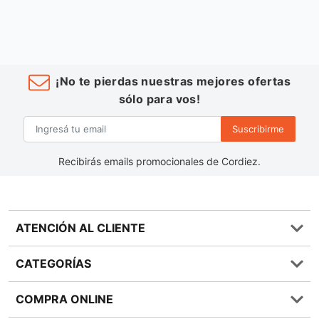
¡No te pierdas nuestras mejores ofertas
sólo para vos!
Suscribirme
Recibirás emails promocionales de Cordiez.
ATENCIÓN AL CLIENTE
Preguntas frecuentes
CATEGORÍAS
0810 555 1970
Contáctenos
Almacén
COMPRA ONLINE
Términos y condiciones
Bebidas