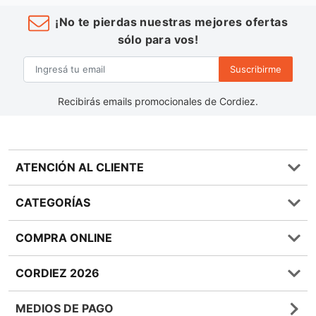
¡No te pierdas nuestras mejores ofertas
sólo para vos!
Suscribirme
Recibirás emails promocionales de Cordiez.
ATENCIÓN AL CLIENTE
Preguntas frecuentes
CATEGORÍAS
0810 555 1970
Contáctenos
Almacén
COMPRA ONLINE
Términos y condiciones
Bebidas
Política de Privacidad
Carnes
¿Cómo comprar Online?
CORDIEZ 2026
Política de Devoluciones
Lácteos
Métodos de entrega
Bases y Condiciones de Sorteos
Frutas y Verduras
Medios de Pago
Sucursales
MEDIOS DE PAGO
Giftcards