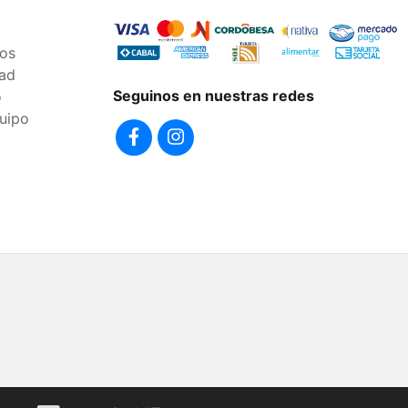
os
dad
Seguinos en nuestras redes
o
uipo