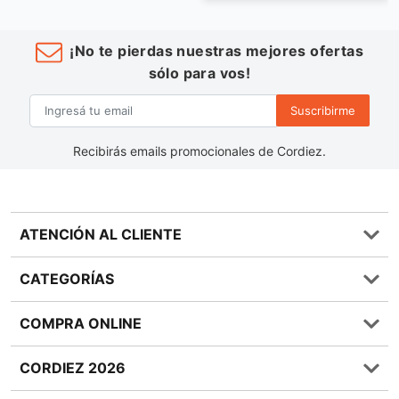
¡No te pierdas nuestras mejores ofertas
sólo para vos!
Suscribirme
Recibirás emails promocionales de Cordiez.
ATENCIÓN AL CLIENTE
Preguntas frecuentes
CATEGORÍAS
0810 555 1970
Contáctenos
Almacén
COMPRA ONLINE
Términos y condiciones
Bebidas
Política de Privacidad
Carnes
¿Cómo comprar Online?
CORDIEZ 2026
Política de Devoluciones
Lácteos
Métodos de entrega
Bases y Condiciones de Sorteos
Frutas y Verduras