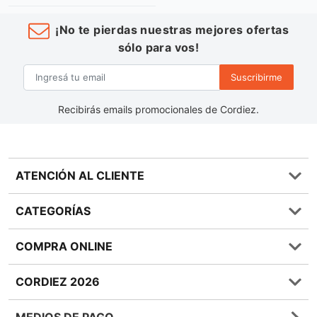
¡No te pierdas nuestras mejores ofertas
sólo para vos!
Suscribirme
Recibirás emails promocionales de Cordiez.
ATENCIÓN AL CLIENTE
Preguntas frecuentes
CATEGORÍAS
0810 555 1970
Contáctenos
Almacén
COMPRA ONLINE
Términos y condiciones
Bebidas
Política de Privacidad
Carnes
¿Cómo comprar Online?
CORDIEZ 2026
Política de Devoluciones
Lácteos
Métodos de entrega
Bases y Condiciones de Sorteos
Frutas y Verduras
Medios de Pago
Sucursales