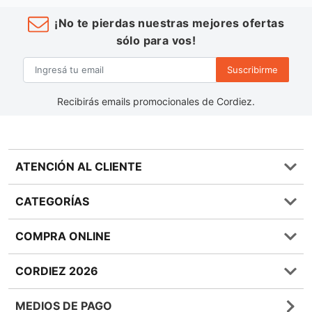
¡No te pierdas nuestras mejores ofertas
sólo para vos!
Suscribirme
Recibirás emails promocionales de Cordiez.
ATENCIÓN AL CLIENTE
Preguntas frecuentes
CATEGORÍAS
0810 555 1970
Contáctenos
Almacén
COMPRA ONLINE
Términos y condiciones
Bebidas
Política de Privacidad
Carnes
¿Cómo comprar Online?
CORDIEZ 2026
Política de Devoluciones
Lácteos
Métodos de entrega
Bases y Condiciones de Sorteos
Frutas y Verduras
Medios de Pago
Sucursales
MEDIOS DE PAGO