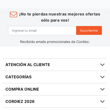
¡No te pierdas nuestras mejores ofertas
sólo para vos!
Suscribirme
Recibirás emails promocionales de Cordiez.
ATENCIÓN AL CLIENTE
Preguntas frecuentes
CATEGORÍAS
0810 555 1970
Contáctenos
Almacén
COMPRA ONLINE
Términos y condiciones
Bebidas
Política de Privacidad
Carnes
¿Cómo comprar Online?
CORDIEZ 2026
Política de Devoluciones
Lácteos
Métodos de entrega
Bases y Condiciones de Sorteos
Frutas y Verduras