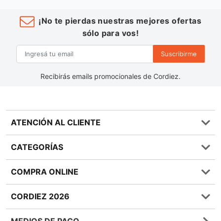
¡No te pierdas nuestras mejores ofertas
sólo para vos!
Suscribirme
Recibirás emails promocionales de Cordiez.
ATENCIÓN AL CLIENTE
Preguntas frecuentes
CATEGORÍAS
0810 555 1970
Contáctenos
Almacén
COMPRA ONLINE
Términos y condiciones
Bebidas
Política de Privacidad
Carnes
¿Cómo comprar Online?
CORDIEZ 2026
Política de Devoluciones
Lácteos
Métodos de entrega
Bases y Condiciones de Sorteos
Frutas y Verduras
Medios de Pago
Sucursales