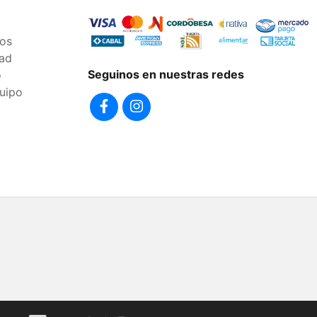
os
dad
Seguinos en nuestras redes
o
uipo