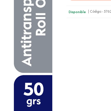
| Código:-
576
Disponible