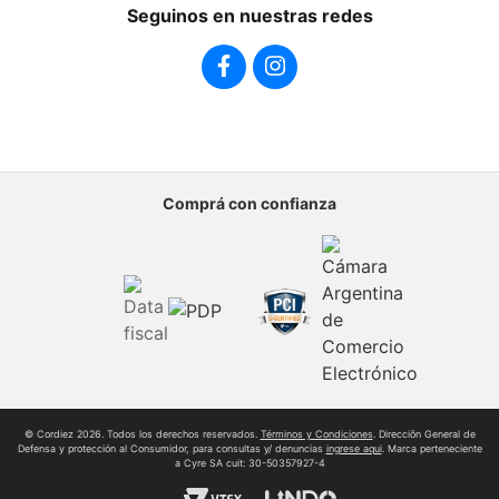
Seguinos en nuestras redes
Cordiez Mixo
Sumate al equipo
Comprá con confianza
© Cordiez 2026. Todos los derechos reservados.
Términos y Condiciones
. Direcciôn General de
Defensa y protección al Consumidor, para consultas y/ denuncias
ingrese aqui
. Marca perteneciente
a Cyre SA cuit: 30-50357927-4