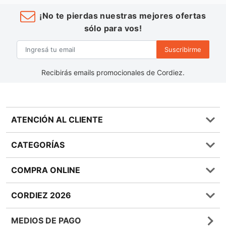
¡No te pierdas nuestras mejores ofertas
sólo para vos!
Suscribirme
Recibirás emails promocionales de Cordiez.
ATENCIÓN AL CLIENTE
Preguntas frecuentes
CATEGORÍAS
0810 555 1970
Contáctenos
Almacén
COMPRA ONLINE
Términos y condiciones
Bebidas
Política de Privacidad
Carnes
¿Cómo comprar Online?
CORDIEZ 2026
Política de Devoluciones
Lácteos
Métodos de entrega
Bases y Condiciones de Sorteos
Frutas y Verduras
Medios de Pago
Sucursales
MEDIOS DE PAGO
Giftcards