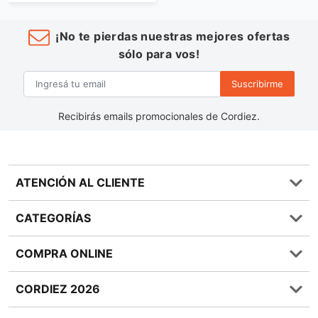
¡No te pierdas nuestras mejores ofertas
sólo para vos!
Suscribirme
Recibirás emails promocionales de Cordiez.
ATENCIÓN AL CLIENTE
Preguntas frecuentes
CATEGORÍAS
0810 555 1970
Contáctenos
Almacén
COMPRA ONLINE
Términos y condiciones
Bebidas
Política de Privacidad
Carnes
¿Cómo comprar Online?
CORDIEZ 2026
Política de Devoluciones
Lácteos
Métodos de entrega
Bases y Condiciones de Sorteos
Frutas y Verduras
Medios de Pago
Sucursales