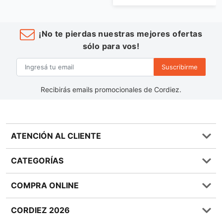
¡No te pierdas nuestras mejores ofertas
sólo para vos!
Suscribirme
Recibirás emails promocionales de Cordiez.
ATENCIÓN AL CLIENTE
Preguntas frecuentes
CATEGORÍAS
0810 555 1970
Contáctenos
Almacén
COMPRA ONLINE
Términos y condiciones
Bebidas
Política de Privacidad
Carnes
¿Cómo comprar Online?
CORDIEZ 2026
Política de Devoluciones
Lácteos
Métodos de entrega