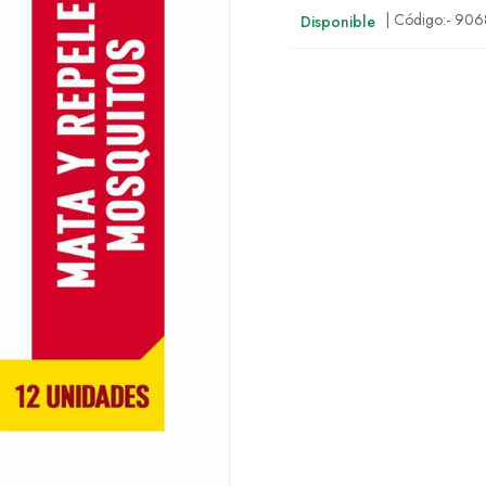
| Código:-
906
Disponible