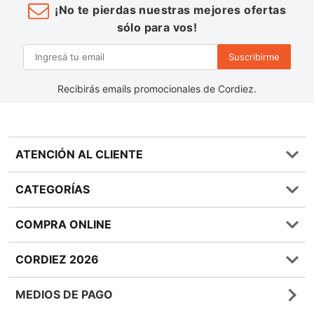
¡No te pierdas nuestras mejores ofertas
sólo para vos!
Suscribirme
Recibirás emails promocionales de Cordiez.
ATENCIÓN AL CLIENTE
Preguntas frecuentes
CATEGORÍAS
0810 555 1970
Contáctenos
Almacén
COMPRA ONLINE
Términos y condiciones
Bebidas
Política de Privacidad
Carnes
¿Cómo comprar Online?
CORDIEZ 2026
Política de Devoluciones
Lácteos
Métodos de entrega
Bases y Condiciones de Sorteos
Frutas y Verduras
Medios de Pago
Sucursales
MEDIOS DE PAGO
Giftcards
Quienes Somos