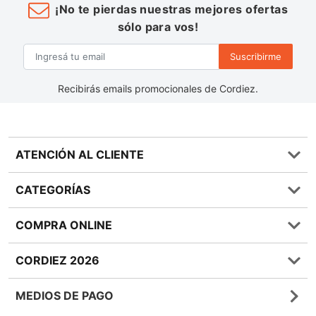
¡No te pierdas nuestras mejores ofertas
sólo para vos!
Suscribirme
Recibirás emails promocionales de Cordiez.
ATENCIÓN AL CLIENTE
Preguntas frecuentes
CATEGORÍAS
0810 555 1970
Contáctenos
Almacén
COMPRA ONLINE
Términos y condiciones
Bebidas
Política de Privacidad
Carnes
¿Cómo comprar Online?
CORDIEZ 2026
Política de Devoluciones
Lácteos
Métodos de entrega
Bases y Condiciones de Sorteos
Frutas y Verduras
Medios de Pago
Sucursales
MEDIOS DE PAGO
Giftcards
Quienes Somos