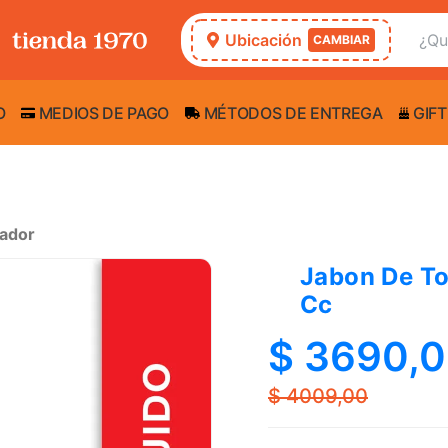
Ubicación
CAMBIAR
O
MEDIOS DE PAGO
MÉTODOS DE ENTREGA
GIFT
cador
Jabon De To
Cc
$ 3690,
$ 4009,00