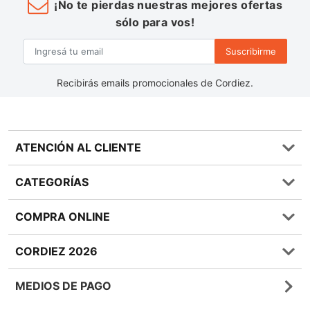
¡No te pierdas nuestras mejores ofertas
sólo para vos!
Suscribirme
Recibirás emails promocionales de Cordiez.
ATENCIÓN AL CLIENTE
Preguntas frecuentes
CATEGORÍAS
0810 555 1970
Contáctenos
Almacén
COMPRA ONLINE
Términos y condiciones
Bebidas
Política de Privacidad
Carnes
¿Cómo comprar Online?
CORDIEZ 2026
Política de Devoluciones
Lácteos
Métodos de entrega
Bases y Condiciones de Sorteos
Frutas y Verduras
Medios de Pago
Sucursales
MEDIOS DE PAGO
Giftcards
Quienes Somos
Botón de Arrepentimiento