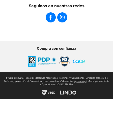
Sustentabilidad
Seguinos en nuestras redes
Cordiez Mixo
Sumate al equipo
Comprá con confianza
© Cordiez 2026. Todos los derechos reservados.
Términos y Condiciones
. Direcciôn General de
Defensa y protección al Consumidor, para consultas y/ denuncias
ingrese aqui
. Marca perteneciente
a Cyre SA cuit: 30-50357927-4