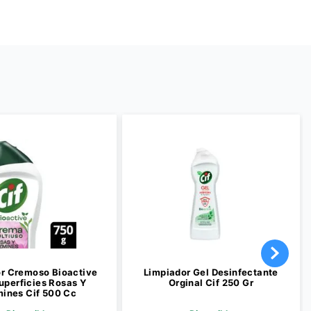
r Cremoso Bioactive
Limpiador Gel Desinfectante
uperficies Rosas Y
Orginal Cif 250 Gr
ines Cif 500 Cc