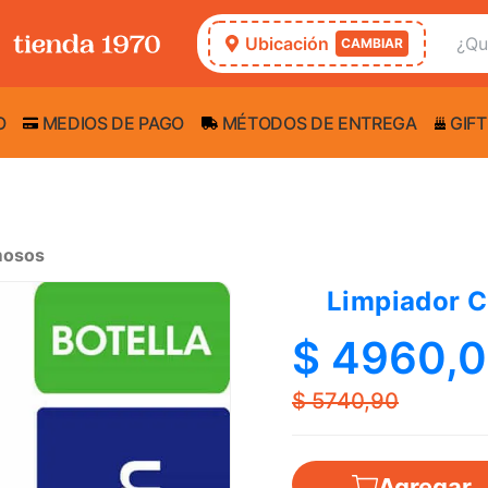
Ubicación
CAMBIAR
O
MEDIOS DE PAGO
MÉTODOS DE ENTREGA
GIFT
mosos
Limpiador 
$ 4960,
$ 5740,90
Agregar