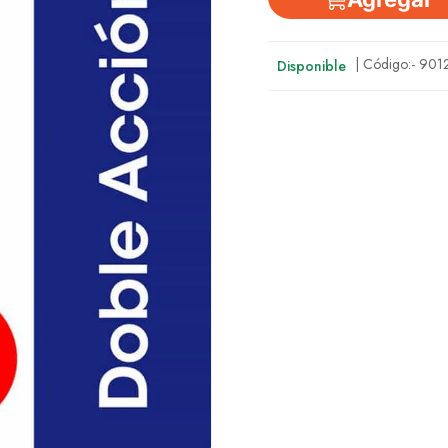
| Código:-
901
Disponible