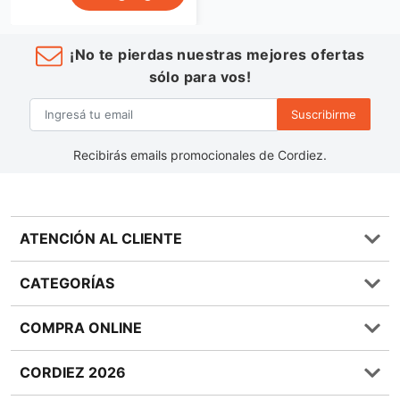
¡No te pierdas nuestras mejores ofertas
sólo para vos!
Suscribirme
Recibirás emails promocionales de Cordiez.
ATENCIÓN AL CLIENTE
Preguntas frecuentes
CATEGORÍAS
0810 555 1970
Contáctenos
Almacén
COMPRA ONLINE
Términos y condiciones
Bebidas
Política de Privacidad
Carnes
¿Cómo comprar Online?
CORDIEZ 2026
Política de Devoluciones
Lácteos
Métodos de entrega