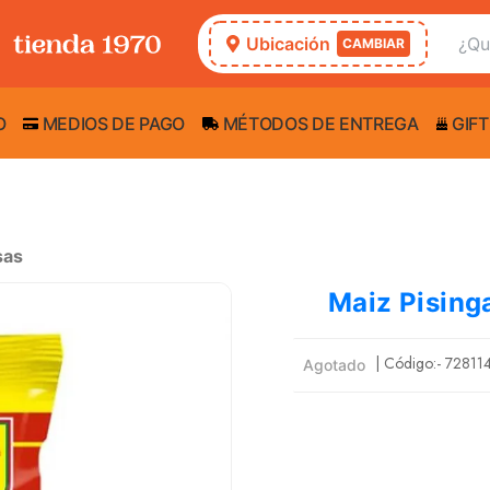
Ubicación
CAMBIAR
O
MEDIOS DE PAGO
MÉTODOS DE ENTREGA
GIFT
sas
Maiz Pising
| Código:-
72811
Agotado