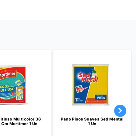
ltiuso Multicolor 38
Pano Pisos Suaves Sed Mental
 Cm Mortimer 1 Un
1 Un