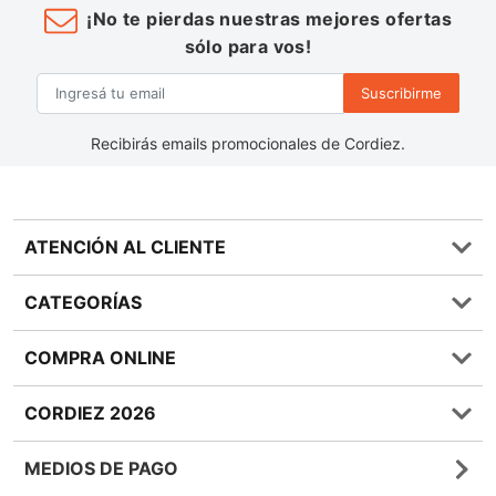
¡No te pierdas nuestras mejores ofertas
sólo para vos!
Suscribirme
Recibirás emails promocionales de Cordiez.
ATENCIÓN AL CLIENTE
Preguntas frecuentes
CATEGORÍAS
0810 555 1970
Contáctenos
Almacén
COMPRA ONLINE
Términos y condiciones
Bebidas
Política de Privacidad
Carnes
¿Cómo comprar Online?
CORDIEZ 2026
Política de Devoluciones
Lácteos
Métodos de entrega
Bases y Condiciones de Sorteos
Frutas y Verduras
Medios de Pago
Sucursales
MEDIOS DE PAGO
Giftcards
Quienes Somos