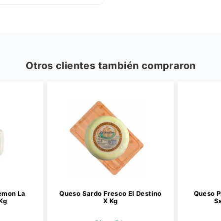
Otros clientes también compraron
emon La
Queso Sardo Fresco El Destino
Queso P
Kg
X Kg
S