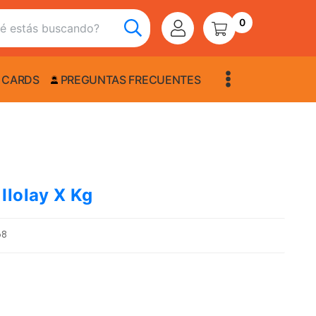
0
 CARDS
PREGUNTAS FRECUENTES
Ilolay X Kg
68