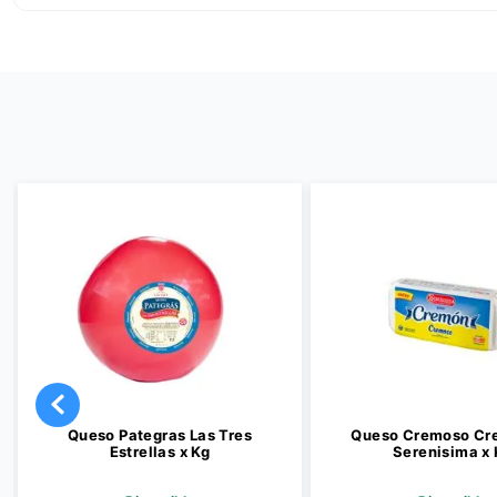
Queso Pategras Las Tres
Queso Cremoso Cr
Estrellas x Kg
Serenisima x 