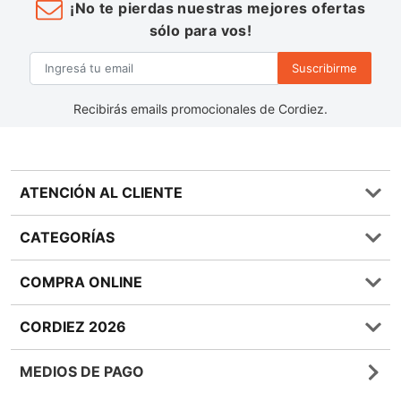
¡No te pierdas nuestras mejores ofertas
sólo para vos!
Suscribirme
Recibirás emails promocionales de Cordiez.
ATENCIÓN AL CLIENTE
Preguntas frecuentes
CATEGORÍAS
0810 555 1970
Contáctenos
Almacén
COMPRA ONLINE
Términos y condiciones
Bebidas
Política de Privacidad
Carnes
¿Cómo comprar Online?
CORDIEZ 2026
Política de Devoluciones
Lácteos
Métodos de entrega
Bases y Condiciones de Sorteos
Frutas y Verduras
Medios de Pago
Sucursales
MEDIOS DE PAGO
Giftcards
Quienes Somos