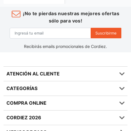
¡No te pierdas nuestras mejores ofertas
sólo para vos!
Suscribirme
Recibirás emails promocionales de Cordiez.
ATENCIÓN AL CLIENTE
Preguntas frecuentes
CATEGORÍAS
0810 555 1970
Contáctenos
Almacén
COMPRA ONLINE
Términos y condiciones
Bebidas
Política de Privacidad
Carnes
¿Cómo comprar Online?
CORDIEZ 2026
Política de Devoluciones
Lácteos
Métodos de entrega
Bases y Condiciones de Sorteos
Frutas y Verduras
Medios de Pago
Sucursales