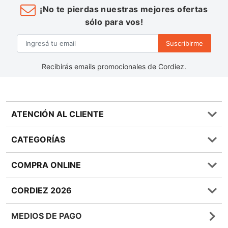
¡No te pierdas nuestras mejores ofertas
sólo para vos!
Suscribirme
Recibirás emails promocionales de Cordiez.
ATENCIÓN AL CLIENTE
Preguntas frecuentes
CATEGORÍAS
0810 555 1970
Contáctenos
Almacén
COMPRA ONLINE
Términos y condiciones
Bebidas
Política de Privacidad
Carnes
¿Cómo comprar Online?
CORDIEZ 2026
Política de Devoluciones
Lácteos
Métodos de entrega
Bases y Condiciones de Sorteos
Frutas y Verduras
Medios de Pago
Sucursales
MEDIOS DE PAGO
Giftcards
Quienes Somos