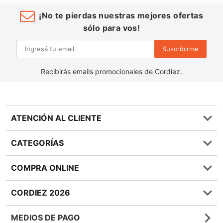
¡No te pierdas nuestras mejores ofertas
sólo para vos!
Suscribirme
Recibirás emails promocionales de Cordiez.
ATENCIÓN AL CLIENTE
Preguntas frecuentes
CATEGORÍAS
0810 555 1970
Contáctenos
Almacén
COMPRA ONLINE
Términos y condiciones
Bebidas
Política de Privacidad
Carnes
¿Cómo comprar Online?
CORDIEZ 2026
Política de Devoluciones
Lácteos
Métodos de entrega
Bases y Condiciones de Sorteos
Frutas y Verduras
Medios de Pago
Sucursales
MEDIOS DE PAGO
Giftcards