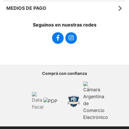
Bases y Condiciones de Sorteos
Frutas y Verduras
Medios de Pago
Sucursales
MEDIOS DE PAGO
Giftcards
Quienes Somos
Botón de Arrepentimiento
Sustentabilidad
Seguinos en nuestras redes
Cordiez Mixo
Sumate al equipo
Comprá con confianza