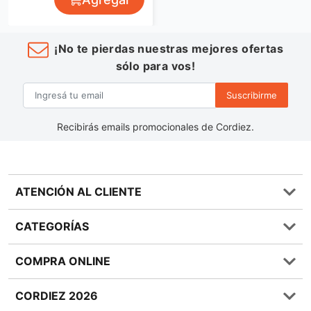
¡No te pierdas nuestras mejores ofertas
sólo para vos!
Suscribirme
Recibirás emails promocionales de Cordiez.
ATENCIÓN AL CLIENTE
Preguntas frecuentes
CATEGORÍAS
0810 555 1970
Contáctenos
Almacén
COMPRA ONLINE
Términos y condiciones
Bebidas
Política de Privacidad
Carnes
¿Cómo comprar Online?
CORDIEZ 2026
Política de Devoluciones
Lácteos
Métodos de entrega