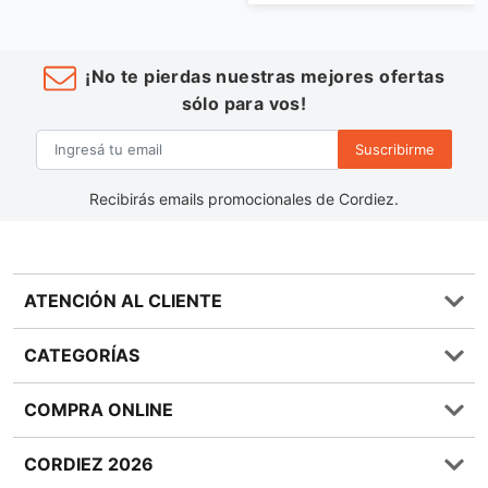
¡No te pierdas nuestras mejores ofertas
sólo para vos!
Suscribirme
Recibirás emails promocionales de Cordiez.
ATENCIÓN AL CLIENTE
Preguntas frecuentes
CATEGORÍAS
0810 555 1970
Contáctenos
Almacén
COMPRA ONLINE
Términos y condiciones
Bebidas
Política de Privacidad
Carnes
¿Cómo comprar Online?
CORDIEZ 2026
Política de Devoluciones
Lácteos
Métodos de entrega