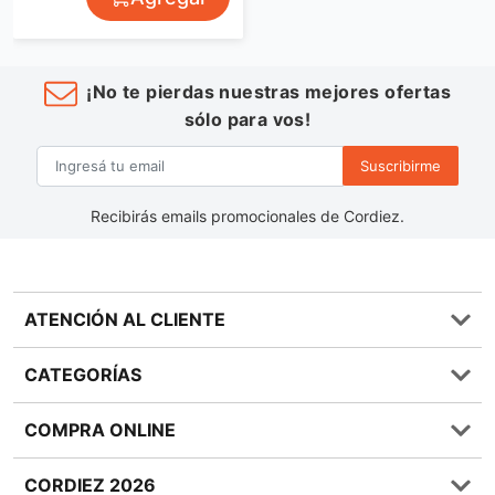
¡No te pierdas nuestras mejores ofertas
sólo para vos!
Suscribirme
Recibirás emails promocionales de Cordiez.
ATENCIÓN AL CLIENTE
Preguntas frecuentes
CATEGORÍAS
0810 555 1970
Contáctenos
Almacén
COMPRA ONLINE
Términos y condiciones
Bebidas
Política de Privacidad
Carnes
¿Cómo comprar Online?
CORDIEZ 2026
Política de Devoluciones