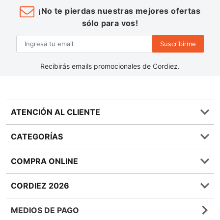
¡No te pierdas nuestras mejores ofertas
sólo para vos!
Suscribirme
Recibirás emails promocionales de Cordiez.
ATENCIÓN AL CLIENTE
Preguntas frecuentes
CATEGORÍAS
0810 555 1970
Contáctenos
Almacén
COMPRA ONLINE
Términos y condiciones
Bebidas
Política de Privacidad
Carnes
¿Cómo comprar Online?
CORDIEZ 2026
Política de Devoluciones
Lácteos
Métodos de entrega
Bases y Condiciones de Sorteos
Frutas y Verduras
Medios de Pago
Sucursales
MEDIOS DE PAGO
Giftcards
Quienes Somos