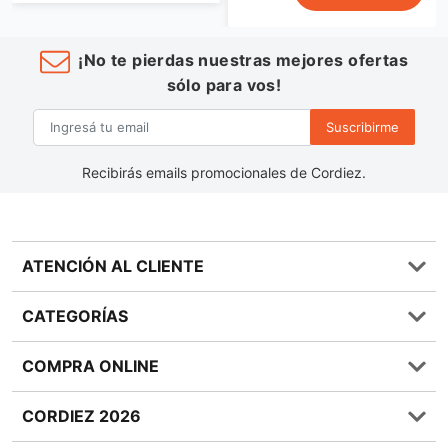
¡No te pierdas nuestras mejores ofertas
sólo para vos!
Suscribirme
Recibirás emails promocionales de Cordiez.
ATENCIÓN AL CLIENTE
Preguntas frecuentes
CATEGORÍAS
0810 555 1970
Contáctenos
Almacén
COMPRA ONLINE
Términos y condiciones
Bebidas
Política de Privacidad
Carnes
¿Cómo comprar Online?
CORDIEZ 2026
Política de Devoluciones
Lácteos
Métodos de entrega
Bases y Condiciones de Sorteos