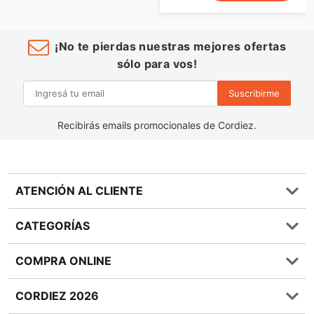
¡No te pierdas nuestras mejores ofertas
sólo para vos!
Suscribirme
Recibirás emails promocionales de Cordiez.
ATENCIÓN AL CLIENTE
Preguntas frecuentes
CATEGORÍAS
0810 555 1970
Contáctenos
Almacén
COMPRA ONLINE
Términos y condiciones
Bebidas
Política de Privacidad
Carnes
¿Cómo comprar Online?
CORDIEZ 2026
Política de Devoluciones
Lácteos
Métodos de entrega