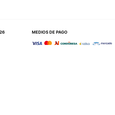
26
MEDIOS DE PAGO
os
dad
Seguinos en nuestras redes
o
uipo