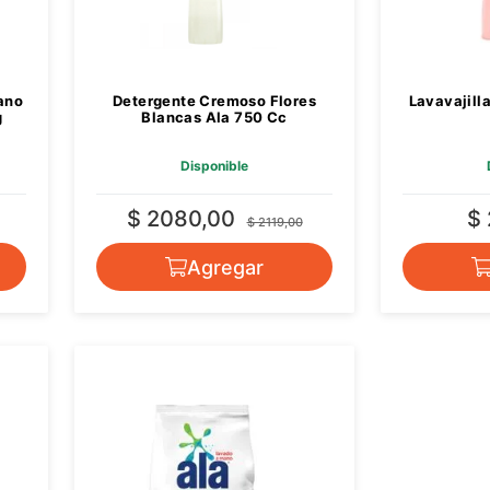
ano
Detergente Cremoso Flores
Lavavajill
g
Blancas Ala 750 Cc
Disponible
$ 2080,00
$
$ 2119,00
Agregar