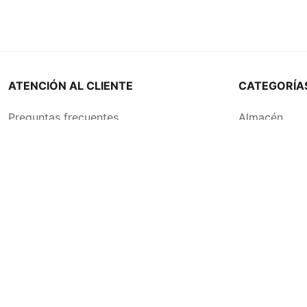
ATENCIÓN AL CLIENTE
CATEGORÍA
Preguntas frecuentes
Almacén
0810 555 1970
Bebidas
Contáctenos
Carnes
Términos y condiciones
Lácteos
Política de Privacidad
Frutas y Ver
Política de Devoluciones
Bases y Condiciones de Sorteos