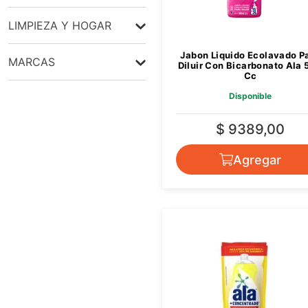
LIMPIEZA Y HOGAR
lavavajillas
Jabon Liquido Ecolavado P
MARCAS
detergentes líquidos
Diluir Con Bicarbonato Ala
Cc
ALA
Disponible
$ 9389,00
Agregar