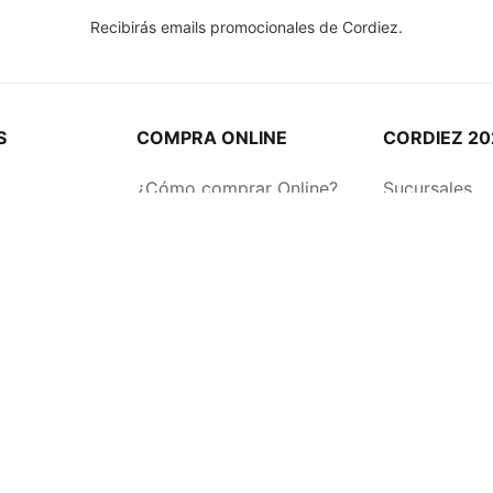
Recibirás emails promocionales de Cordiez.
S
COMPRA ONLINE
CORDIEZ 20
¿Cómo comprar Online?
Sucursales
Métodos de entrega
Quienes Som
Medios de Pago
Sustentabili
Giftcards
Cordiez Mix
duras
Botón de Arrepentimiento
Sumate al eq