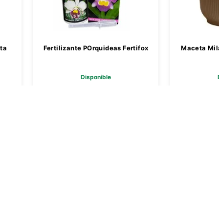
ita
Fertilizante POrquideas Fertifox
Maceta Mil
Disponible
$ 21.169,00
$
Agregar