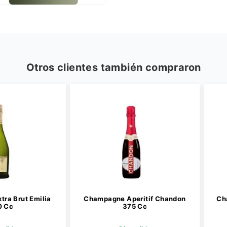
Otros clientes también compraron
ut Emilia
Champagne Aperitif Chandon
Champag
375 Cc
Pe