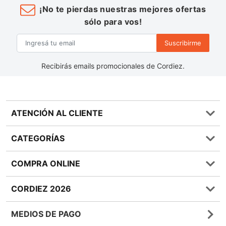
¡No te pierdas nuestras mejores ofertas
sólo para vos!
Suscribirme
Recibirás emails promocionales de Cordiez.
ATENCIÓN AL CLIENTE
Preguntas frecuentes
CATEGORÍAS
0810 555 1970
Contáctenos
Almacén
COMPRA ONLINE
Términos y condiciones
Bebidas
Política de Privacidad
Carnes
¿Cómo comprar Online?
CORDIEZ 2026
Política de Devoluciones
Lácteos
Métodos de entrega
Bases y Condiciones de Sorteos
Frutas y Verduras
Medios de Pago
Sucursales
MEDIOS DE PAGO
Giftcards
Quienes Somos