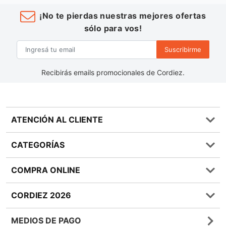
¡No te pierdas nuestras mejores ofertas
sólo para vos!
Suscribirme
Recibirás emails promocionales de Cordiez.
ATENCIÓN AL CLIENTE
Preguntas frecuentes
CATEGORÍAS
0810 555 1970
Contáctenos
Almacén
COMPRA ONLINE
Términos y condiciones
Bebidas
Política de Privacidad
Carnes
¿Cómo comprar Online?
CORDIEZ 2026
Política de Devoluciones
Lácteos
Métodos de entrega
Bases y Condiciones de Sorteos
Frutas y Verduras
Medios de Pago
Sucursales
MEDIOS DE PAGO
Giftcards