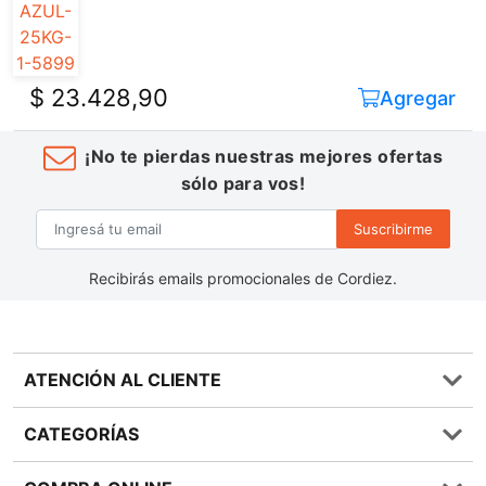
$ 23.428,90
Agregar
¡No te pierdas nuestras mejores ofertas
sólo para vos!
Suscribirme
Recibirás emails promocionales de Cordiez.
ATENCIÓN AL CLIENTE
Preguntas frecuentes
CATEGORÍAS
0810 555 1970
Contáctenos
Almacén