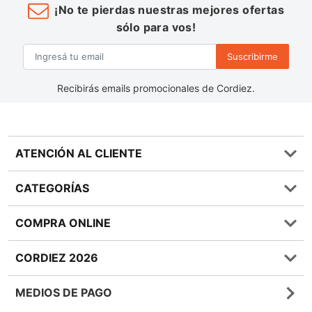
¡No te pierdas nuestras mejores ofertas
sólo para vos!
Suscribirme
Recibirás emails promocionales de Cordiez.
ATENCIÓN AL CLIENTE
Preguntas frecuentes
CATEGORÍAS
0810 555 1970
Contáctenos
Almacén
COMPRA ONLINE
Términos y condiciones
Bebidas
Política de Privacidad
Carnes
¿Cómo comprar Online?
CORDIEZ 2026
Política de Devoluciones
Lácteos
Métodos de entrega
Bases y Condiciones de Sorteos
Frutas y Verduras
Medios de Pago
Sucursales
MEDIOS DE PAGO
Giftcards
Quienes Somos