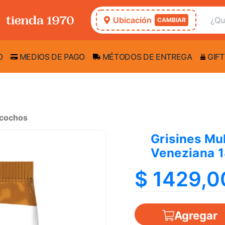
Ubicación
CAMBIAR
O
MEDIOS DE PAGO
MÉTODOS DE ENTREGA
GIFT
zcochos
Grisines Mul
Veneziana 
$ 1429,0
Agregar