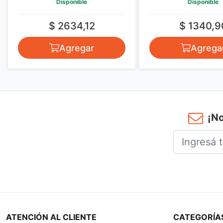
sponible
Disponible
634,12
$ 1340,90
gregar
Agregar
¡No
ATENCIÓN AL CLIENTE
CATEGORÍA