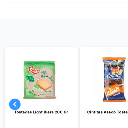
ght Riera 200 Gr
Cintitas Asado Tostex x 125 Gr
G