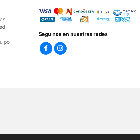
os
dad
Seguinos en nuestras redes
o
uipo