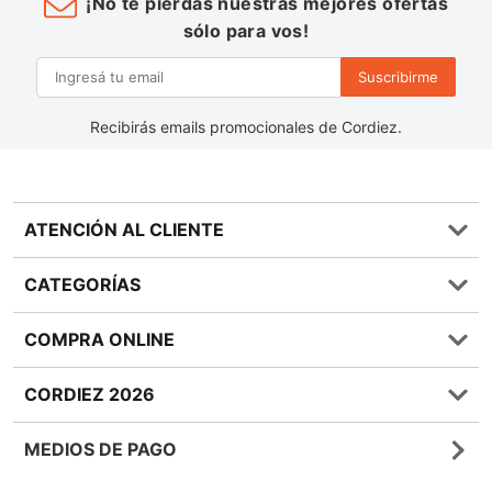
¡No te pierdas nuestras mejores ofertas
sólo para vos!
Suscribirme
Recibirás emails promocionales de Cordiez.
ATENCIÓN AL CLIENTE
Preguntas frecuentes
CATEGORÍAS
0810 555 1970
Contáctenos
Almacén
COMPRA ONLINE
Términos y condiciones
Bebidas
Política de Privacidad
Carnes
¿Cómo comprar Online?
CORDIEZ 2026
Política de Devoluciones
Lácteos
Métodos de entrega
Bases y Condiciones de Sorteos
Frutas y Verduras
Medios de Pago
Sucursales
MEDIOS DE PAGO
Giftcards
Quienes Somos
Botón de Arrepentimiento
Sustentabilidad