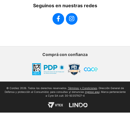
Seguinos en nuestras redes
Cordiez Mixo
Sumate al equipo
Comprá con confianza
© Cordiez 2026. Todos los derechos reservados.
Términos y Condiciones
. Direcciôn General de
Defensa y protección al Consumidor, para consultas y/ denuncias
ingrese aqui
. Marca perteneciente
a Cyre SA cuit: 30-50357927-4