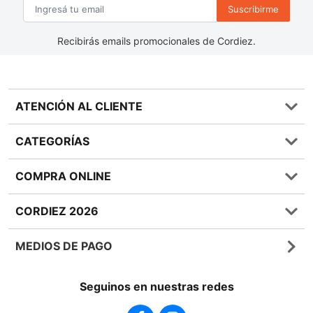
Suscribirme
Recibirás emails promocionales de Cordiez.
ATENCIÓN AL CLIENTE
Preguntas frecuentes
CATEGORÍAS
0810 555 1970
Contáctenos
Almacén
COMPRA ONLINE
Términos y condiciones
Bebidas
Política de Privacidad
Carnes
¿Cómo comprar Online?
CORDIEZ 2026
Política de Devoluciones
Lácteos
Métodos de entrega
Bases y Condiciones de Sorteos
Frutas y Verduras
Medios de Pago
Sucursales
MEDIOS DE PAGO
Giftcards
Quienes Somos
Botón de Arrepentimiento
Sustentabilidad
Seguinos en nuestras redes
Cordiez Mixo
Sumate al equipo