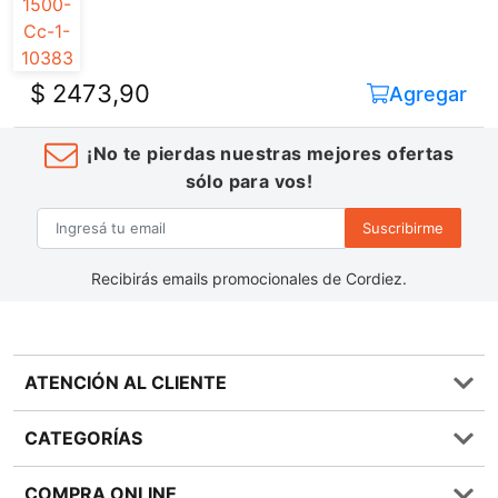
$ 2473,90
Agregar
¡No te pierdas nuestras mejores ofertas
sólo para vos!
Suscribirme
Recibirás emails promocionales de Cordiez.
ATENCIÓN AL CLIENTE
Preguntas frecuentes
CATEGORÍAS
0810 555 1970
Contáctenos
Almacén
COMPRA ONLINE